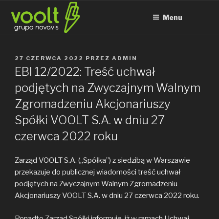
Przejdź
do
Menu
treści
OPUBLIKOWANE
27 CZERWCA 2022
PRZEZ
ADMIN
W
EBI 12/2022: Treść uchwał
podjętych na Zwyczajnym Walnym
Zgromadzeniu Akcjonariuszy
Spółki VOOLT S.A. w dniu 27
czerwca 2022 roku
Zarząd VOOLT S.A. („Spółka”) z siedzibą w Warszawie
przekazuje do publicznej wiadomości treść uchwał
podjętych na Zwyczajnym Walnym Zgromadzeniu
Akcjonariuszy VOOLT S.A. w dniu 27 czerwca 2022 roku.
Ponadto Zarząd Spółki informuje, iż w ramach Uchwał