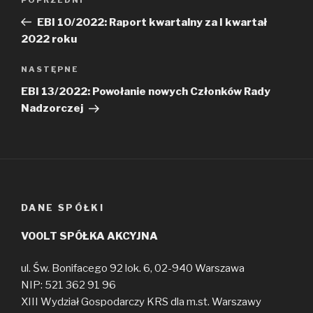
Poprzedni
wpisu
wpis
EBI 10/2022: Raport kwartalny za I kwartał
2022 roku
Następny
NASTĘPNE
wpis
EBI 13/2022: Powołanie nowych Członków Rady
Nadzorczej
DANE SPÓŁKI
VOOLT SPÓŁKA AKCYJNA
ul. Św. Bonifacego 92 lok. 6, 02-940 Warszawa
NIP: 521 362 91 96
XIII Wydział Gospodarczy KRS dla m.st. Warszawy