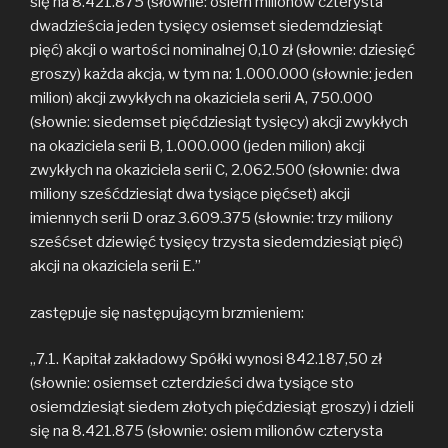
się na 8.421.875 (słownie: osiem milionów czterysta
dwadzieścia jeden tysięcy osiemset siedemdziesiąt
pięć) akcji o wartości nominalnej 0,10 zł (słownie: dziesięć
groszy) każda akcja, w tym na: 1.000.000 (słownie: jeden
milion) akcji zwykłych na okaziciela serii A, 750.000
(słownie: siedemset pięćdziesiąt tysięcy) akcji zwykłych
na okaziciela serii B, 1.000.000 (jeden milion) akcji
zwykłych na okaziciela serii C, 2.062.500 (słownie: dwa
miliony sześćdziesiąt dwa tysiące pięćset) akcji
imiennych serii D oraz 3.609.375 (słownie: trzy miliony
sześćset dziewięć tysięcy trzysta siedemdziesiąt pięć)
akcji na okaziciela serii E.”
zastępuje się następującym brzmieniem:
„7.1. Kapitał zakładowy Spółki wynosi 842.187,50 zł
(słownie: osiemset czterdzieści dwa tysiące sto
osiemdziesiąt siedem złotych pięćdziesiąt groszy) i dzieli
się na 8.421.875 (słownie: osiem milionów czterysta