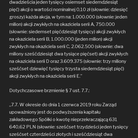
dwadzieścia jeden tysięcy osiemset siedemdziesiąt
pięć) akcji o wartości nominalnej 0,10 zł (słownie: dziesięć
groszy) każda akcja, w tym na: 1.000.000 (słownie: jeden
milion) akcji zwykłych na okaziciela serii A, 750.000
(słownie: siedemset pięćdziesiąt tysięcy) akcji zwykłych
na okaziciela serii B, 1.000.000 (jeden milion) akcji
zwykłych na okaziciela serii C, 2.062.500 (słownie: dwa
miliony sześćdziesiąt dwa tysiące pięćset) akcji zwykłych
na okaziciela serii D oraz 3.609.375 (słownie: trzy miliony
sześćset dziewięć tysięcy trzysta siedemdziesiąt pięć)
akcji zwykłych na okaziciela serii E.”
Dotychczasowe brzmienie § 7 ust. 7.7.:
„7.7. W okresie do dnia 1 czerwca 2019 roku Zarząd
upoważniony jest do podwyższenia kapitału
zakładowego Spółki o kwotę nieprzekraczającą 631
640,62 PLN (słownie: sześćset trzydzieści jeden tysięcy
sześćset czterdzieści złotych i sześćdziesiąt dwa